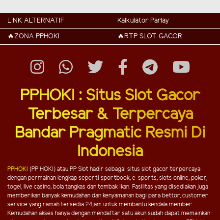
LINK ALTERNATIF
Kalkulator Parlay
🔥ZONA PPHOKI
🔥RTP SLOT GACOR
PPHOKI : Situs Slot Gacor
Terbesar & Terpercaya
Bandar Pragmatic Resmi Di
Indonesia
PPHOKI
(PP HOKI) atau PP Slot hadir sebagai situs slot gacor terpercaya
dengan permainan lengkap seperti sportbook, e-sports, slots online, poker,
togel, live casino, bola tangkas dan tembak ikan. Fasilitas yang disediakan juga
memberikan banyak kemudahan dan kenyamanan bagi para bettor, customer
service yang ramah tersedia 24jam untuk membantu kendala member.
Kemudahan akses hanya dengan mendaftar satu akun sudah dapat memainkan