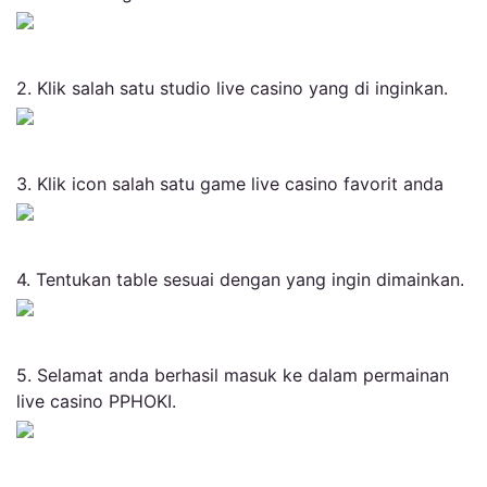
2. Klik salah satu studio live casino yang di inginkan.
3. Klik icon salah satu game live casino favorit anda
4. Tentukan table sesuai dengan yang ingin dimainkan.
5. Selamat anda berhasil masuk ke dalam permainan
live casino PPHOKI.