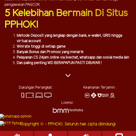
pengawasan PAGCOR.
5 Kelebihan Bermain Di Situs
PPHOKI
Metode Deposit yang lengkap dengan bank, e-wallet, QRIS hingga
virtual account
Winrate tinggi di setiap game
Banyak Bonus dan Promosi yang menarik
Pelayanan CS 24jam online via livechat, whatsapp dan sosial media lain
Dan paling penting WD BERAPAPUN PASTI DIBAYAR !
Dukungan Perangkat :
Keamanan Terjamin :
Lisensi :
Copyright © - PPHOKI. Seluruh hak cipta dilindungi