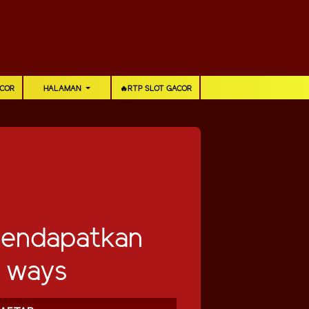
ACOR
HALAMAN
🔥RTP SLOT GACOR
mendapatkan
g ways