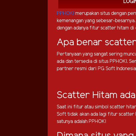
LOGI
PPHOKI
merupakan situs dengan pe
kemenangan yang sebesar-besarnya. 
dengan adanya fitur scatter hitam d
Apa benar scatter
Pertanyaan yang sangat sering muncul
ada dan tersedia di situs PPHOKI. S
partner resmi dari PG Soft Indonesia
Scatter Hitam ada
Saat ini fitur atau simbol scatter h
Soft tidak akan ada lagi fitur scatte
satunya adalah PPHOKI