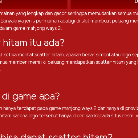
N
D
rmainan yang lengkap dan gacor sehingga memudahkan semua 
Banyaknya jenis permainan apalagi di slot membuat peluang m
i dalam game mahjong ways 2.
 hitam itu ada?
 ketika melihat scatter hitam, apakah benar simbol atau logo se
emua member memiliki peluang mendapatkan scatter hitam yang b
.
 di game apa?
itam hanya terdapat pada game mahjong ways 2 dan hanya di prov
r hitam karena logo tersebut hanya diberikan kepada situs resmi